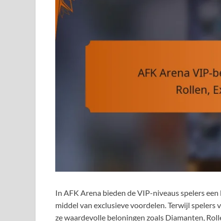
In AFK Arena bieden de VIP-niveaus spelers een 
middel van exclusieve voordelen. Terwijl speler
ze waardevolle beloningen zoals Diamanten, Rolle