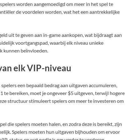
spelers worden aangemoedigd om meer in het spel te
ntiëler de voordelen worden, wat het een aantrekkelijke
eld uit te geven aan in-game aankopen, wat bijdraagt aan
uidelijk voortgangspad, waarbij elk niveau unieke
jk kunnen beïnvloeden.
 van elk VIP-niveau
 spelers een bepaald bedrag aan uitgaven accumuleren,
1 te bereiken, moet je ongeveer $5 uitgeven, terwijl hogere
eze structuur stimuleert spelers om meer te investeren om
el die spelers moeten halen, en zodra deze is bereikt, zijn
kelijk. Spelers moeten hun uitgaven bijhouden om ervoor
 VIP-status en wat nodig is om verder te vorderen.