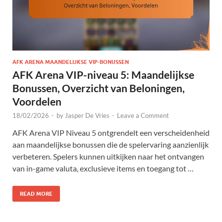
AFK ARENA MAANDELIJKSE VIP-BONUSSEN
AFK Arena VIP-niveau 5: Maandelijkse
Bonussen, Overzicht van Beloningen,
Voordelen
18/02/2026
-
by
Jasper De Vries
-
Leave a Comment
AFK Arena VIP Niveau 5 ontgrendelt een verscheidenheid
aan maandelijkse bonussen die de spelervaring aanzienlijk
verbeteren. Spelers kunnen uitkijken naar het ontvangen
van in-game valuta, exclusieve items en toegang tot …
READ MORE