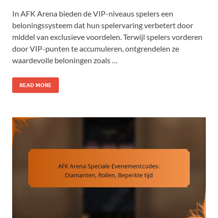
In AFK Arena bieden de VIP-niveaus spelers een
beloningssysteem dat hun spelervaring verbetert door
middel van exclusieve voordelen. Terwijl spelers vorderen
door VIP-punten te accumuleren, ontgrendelen ze
waardevolle beloningen zoals …
READ MORE