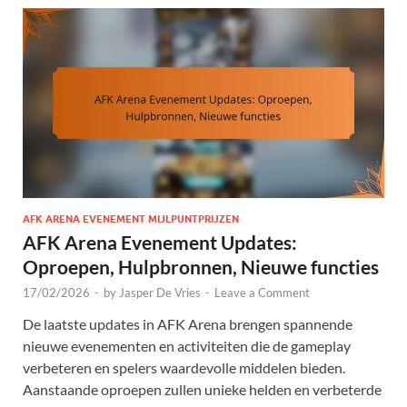
AFK ARENA EVENEMENT MIJLPUNTPRIJZEN
AFK Arena Evenement Updates:
Oproepen, Hulpbronnen, Nieuwe functies
17/02/2026
-
by
Jasper De Vries
-
Leave a Comment
De laatste updates in AFK Arena brengen spannende
nieuwe evenementen en activiteiten die de gameplay
verbeteren en spelers waardevolle middelen bieden.
Aanstaande oproepen zullen unieke helden en verbeterde