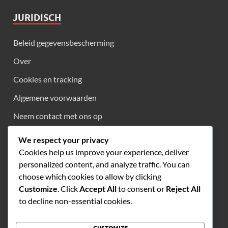
JURIDISCH
Beleid gegevensbescherming
Over
Cookies en tracking
Algemene voorwaarden
Neem contact met ons op
We respect your privacy
Cookies help us improve your experience, deliver
CATEGORIEËN
personalized content, and analyze traffic. You can
choose which cookies to allow by clicking
AFK Arena Evenement Mijlpuntprijzen
Customize
. Click
Accept All
to consent or
Reject All
AFK Arena Inwisselcodes
to decline non-essential cookies.
AFK Arena Maandelijkse VIP-bonussen