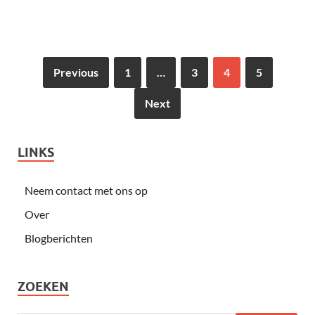
Previous
1
…
3
4
5
Next
LINKS
Neem contact met ons op
Over
Blogberichten
ZOEKEN